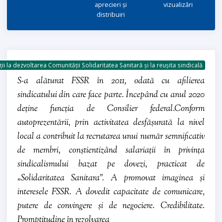
aprecieri și
vizualizări
distribuiri
ii la dezvoltarea Comunității Solidaritatea Sanitară și la reușita sindicală
S-a alăturat FSSR în 2011, odată cu afilierea
sindicatului din care face parte. Începând cu anul 2020
deține funcția de Consilier federal.Conform
autoprezentării, prin activitatea desfășurată la nivel
local a contribuit la recrutarea unui număr semnificativ
de membri, conștientizând salariații în privința
sindicalismului bazat pe dovezi, practicat de
„Solidaritatea Sanitara”. A promovat imaginea și
interesele FSSR. A dovedit capacitate de comunicare,
putere de convingere și de negociere. Credibilitate.
Promptitudine în rezolvarea