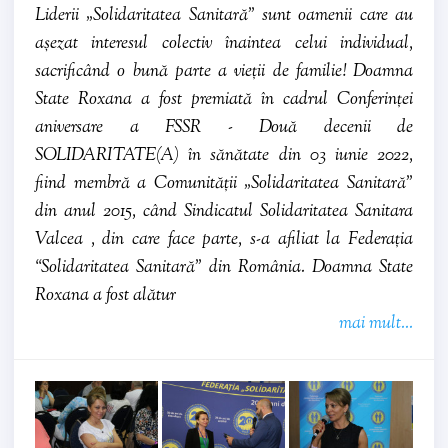
Liderii „Solidaritatea Sanitară” sunt oamenii care au
așezat interesul colectiv înaintea celui individual,
sacrificând o bună parte a vieții de familie! Doamna
State Roxana a fost premiată în cadrul Conferinței
aniversare a FSSR - Două decenii de
SOLIDARITATE(A) în sănătate din 03 iunie 2022,
fiind membră a Comunității „Solidaritatea Sanitară”
din anul 2015, când Sindicatul Solidaritatea Sanitara
Valcea , din care face parte, s-a afiliat la Federația
“Solidaritatea Sanitară” din România. Doamna State
Roxana a fost alătur
mai mult...