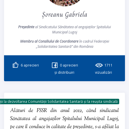
Șoreanu Gabriela
Președinte
al Sindicatului Sănătatea al angajaților Spitalului
Municipal Lugoj
Membru al Consiliului de Coordonare
în cadrul Federației
„Solidaritatea Sanitară” din România
6
aprecieri
0
aprecieri
1711
și distribuiri
vizualizări
ii la dezvoltarea Comunității Solidaritatea Sanitară și la reușita sindicală
Alături de FSSR din anul 2012, când sindicatul
Sănătatea al angajaților Spitalului Municipal Lugoj,
pe care îl conduce în calitate de președinte, s-a afiliat la