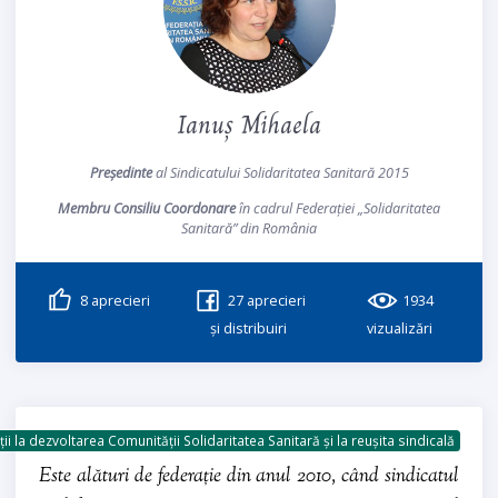
Ianuș Mihaela
Președinte
al Sindicatului Solidaritatea Sanitară 2015
Membru Consiliu Coordonare
în cadrul Federației „Solidaritatea
Sanitară” din România
8
aprecieri
27
aprecieri
1934
și distribuiri
vizualizări
ii la dezvoltarea Comunității Solidaritatea Sanitară și la reușita sindicală
Este alături de federație din anul 2010, când sindicatul