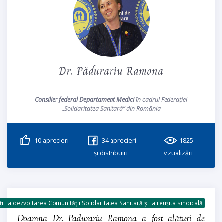
Dr. Pădurariu Ramona
Consilier federal Departament Medici
în cadrul Federației
„Solidaritatea Sanitară” din România
10
aprecieri
34
aprecieri
1825
și distribuiri
vizualizări
ii la dezvoltarea Comunității Solidaritatea Sanitară și la reușita sindicală
Doamna Dr. Padurariu Ramona a fost alături de