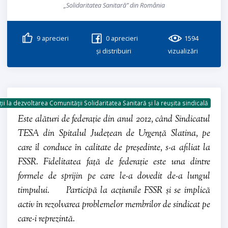
„Solidaritatea Sanitară” din România
9
aprecieri
0
aprecieri
1594
și distribuiri
vizualizări
ii la dezvoltarea Comunității Solidaritatea Sanitară și la reușita sindicală
Este alături de federație din anul 2012, când Sindicatul
TESA din Spitalul Județean de Urgență Slatina, pe
care îl conduce în calitate de președinte, s-a afiliat la
FSSR. Fidelitatea față de federație este una dintre
formele de sprijin pe care le-a dovedit de-a lungul
timpului. Participă la acțiunile FSSR și se implică
activ în rezolvarea problemelor membrilor de sindicat pe
care-i reprezintă.