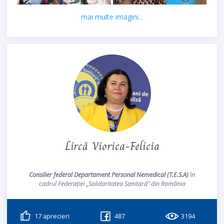
mai multe imagini...
Lircă Viorica-Felicia
Consilier federal Departament Personal Nemedical (T.E.S.A)
în
cadrul Federației „Solidaritatea Sanitară” din România
17
aprecieri
487
3194