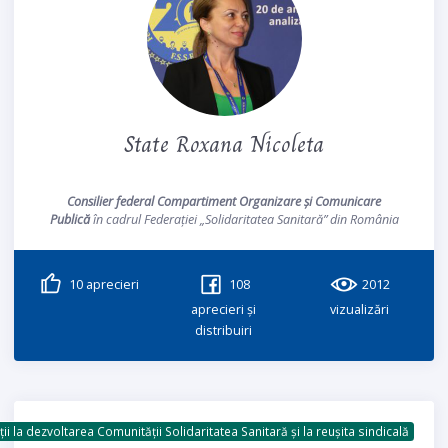
State Roxana Nicoleta
Consilier federal Compartiment Organizare și Comunicare
Publică
în cadrul Federației „Solidaritatea Sanitară” din România
10
aprecieri
108
2012
aprecieri și
vizualizări
distribuiri
ii la dezvoltarea Comunității Solidaritatea Sanitară și la reușita sindicală