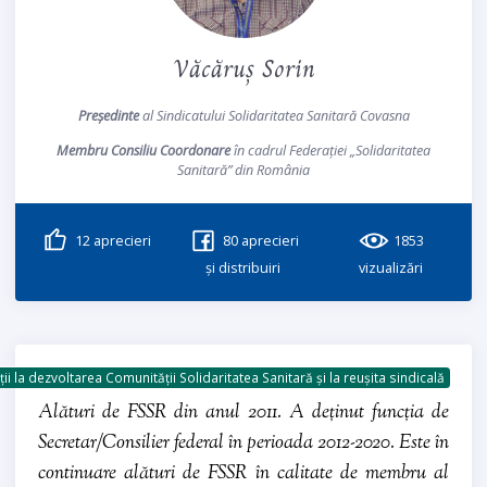
Văcăruș Sorin
Președinte
al Sindicatului Solidaritatea Sanitară Covasna
Membru Consiliu Coordonare
în cadrul Federației „Solidaritatea
Sanitară” din România
12
aprecieri
80
aprecieri
1853
și distribuiri
vizualizări
ii la dezvoltarea Comunității Solidaritatea Sanitară și la reușita sindicală
Alături de FSSR din anul 2011. A deținut funcția de
Secretar/Consilier federal în perioada 2012-2020. Este în
continuare alături de FSSR în calitate de membru al