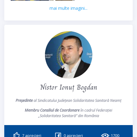
mai multe imagini...
Nistor Ionuț Bogdan
Președinte
al Sindicatului Județean Solidaritatea Sanitară Neamț
Membru Consiliul de Coordonare
în cadrul Federației
„Solidaritatea Sanitară” din România
7
aprecieri
0
aprecieri
1700