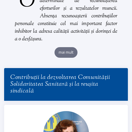
O
determinate de recunoașterea
eforturilor și a rezultatelor muncii.
Absența recunoașterii contribuțiilor
personale constituie cel mai important factor
inhibitor la adresa calității activității și dorinței de
a o desfășura.
mai mult
Contribuții la dezvoltarea Comunității
Solidaritatea Sanitară și la reușita
sindicală