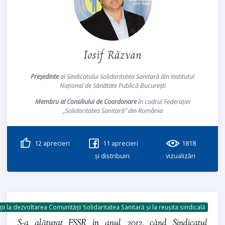
Iosif Răzvan
Președinte
al Sindicatului Solidaritatea Sanitară din Institutul
Național de Sănătate Publică București
Membru al Consiliului de Coordonare
în cadrul Federației
„Solidaritatea Sanitară” din România
12
aprecieri
11
aprecieri
1818
și distribuiri
vizualizări
ii la dezvoltarea Comunității Solidaritatea Sanitară și la reușita sindicală
S-a alăturat FSSR în anul 2012, când Sindicatul