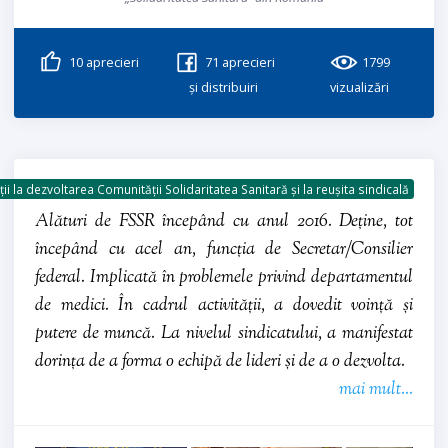
10
aprecieri
71
aprecieri
1799
și distribuiri
vizualizări
ii la dezvoltarea Comunității Solidaritatea Sanitară și la reușita sindicală
Alături de FSSR începând cu anul 2016. Deține, tot
începând cu acel an, funcția de Secretar/Consilier
federal. Implicată în problemele privind departamentul
de medici. În cadrul activității, a dovedit voință și
putere de muncă. La nivelul sindicatului, a manifestat
dorința de a forma o echipă de lideri și de a o dezvolta.
mai mult...