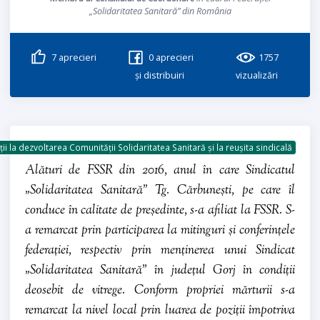
„Solidaritatea Sanitară” din România
7
aprecieri
0
aprecieri
1757
și distribuiri
vizualizări
ii la dezvoltarea Comunității Solidaritatea Sanitară și la reușita sindicală
Alături de FSSR din 2016, anul în care Sindicatul
„Solidaritatea Sanitară” Tg. Cărbunești, pe care îl
conduce în calitate de președinte, s-a afiliat la FSSR. S-
a remarcat prin participarea la mitinguri și conferințele
federației, respectiv prin menținerea unui Sindicat
„Solidaritatea Sanitară” în județul Gorj în condiții
deosebit de vitrege. Conform propriei mărturii s-a
remarcat la nivel local prin luarea de poziții împotriva