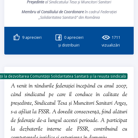
Președinte
al Sindicatului Tesa și Muncitori Sanitari
Membru al Consiliului de Coordonare
în cadrul Federației
„Solidaritatea Sanitară” din România
9
aprecieri
0
aprecieri
1711
și distribuiri
vizualizări
ii la dezvoltarea Comunității Solidaritatea Sanitară și la reușita sindicală
A venit în rândurile federației începând cu anul 2007,
când sindicatul pe care îl conduce în calitate de
președinte, Sindicatul Tesa și Muncitori Sanitari Argeș,
s-a afiliat la FSSR. A dovedit consecvență, fiind alături
de federație de-a lungul acestei perioade. A participat
la dezbaterile interne ale FSSR, contribuind cu
competențele juridice și experiența în domeniu.