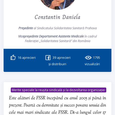
Constantin Daniela
Președinte
al Sindicatului Solidaritatea Sanitară Prahova
Vicepreședinte Departament Asistente Medicale
în cadrul
Federației „Solidaritatea Sanitară” din România
16
aprecieri
39
aprecieri
1795
și distribuiri
vizualizări
Merite speciale la reușita sindicală și la dezvoltarea organizației
Este alături de FSSR începând cu anul 2005 și până în
prezent. Poartă cu demnitate și succes povara unuia din
cele mai mari sindicate ale FSSR. De-a lungul celor 17