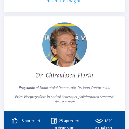
mai multe imagini...
Dr. Chirculescu Florin
Președinte
al Sindicatului Democratic Dr. Ioan Cantacuzino
Prim-Vicepreședinte
în cadrul Federației „Solidaritatea Sanitară”
din România
15
aprecieri
25
aprecieri
1879
și distribuiri
vizualizări