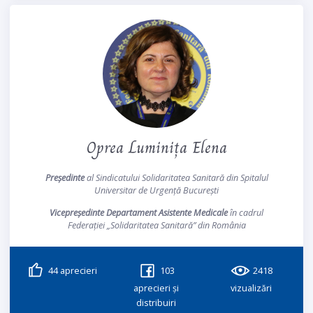
Oprea Luminița Elena
Președinte
al Sindicatului Solidaritatea Sanitară din Spitalul
Universitar de Urgență București
Vicepreședinte Departament Asistente Medicale
în cadrul
Federației „Solidaritatea Sanitară” din România
44
aprecieri
103
2418
aprecieri și
vizualizări
distribuiri