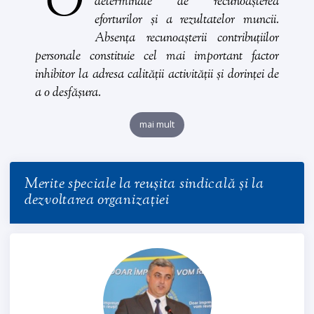
O
determinate de recunoașterea
eforturilor și a rezultatelor muncii.
Absența recunoașterii contribuțiilor
personale constituie cel mai important factor
inhibitor la adresa calității activității și dorinței de
a o desfășura.
mai mult
Merite speciale la reușita sindicală și la
dezvoltarea organizației