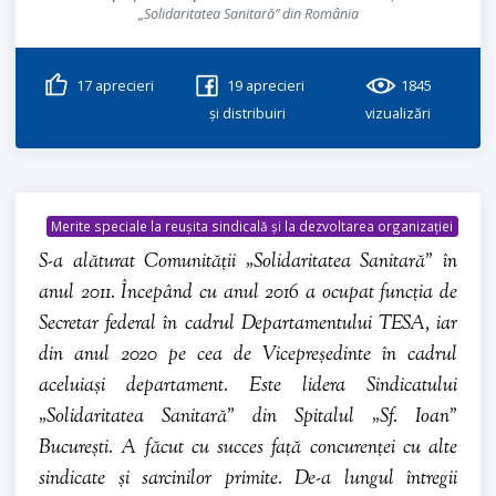
„Solidaritatea Sanitară” din România
17
aprecieri
19
aprecieri
1845
și distribuiri
vizualizări
Merite speciale la reușita sindicală și la dezvoltarea organizației
S-a alăturat Comunității „Solidaritatea Sanitară” în
anul 2011. Începând cu anul 2016 a ocupat funcția de
Secretar federal în cadrul Departamentului TESA, iar
din anul 2020 pe cea de Vicepreședinte în cadrul
aceluiași departament. Este lidera Sindicatului
„Solidaritatea Sanitară” din Spitalul „Sf. Ioan”
București. A făcut cu succes față concurenței cu alte
sindicate și sarcinilor primite. De-a lungul întregii