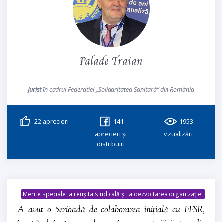
Palade Traian
Jurist
în cadrul Federației „Solidaritatea Sanitară” din România
22
aprecieri
141
1953
aprecieri și
vizualizări
distribuiri
Merite speciale la reușita sindicală și la dezvoltarea organizației
A avut o perioadă de colaborarea inițială cu FFSR,