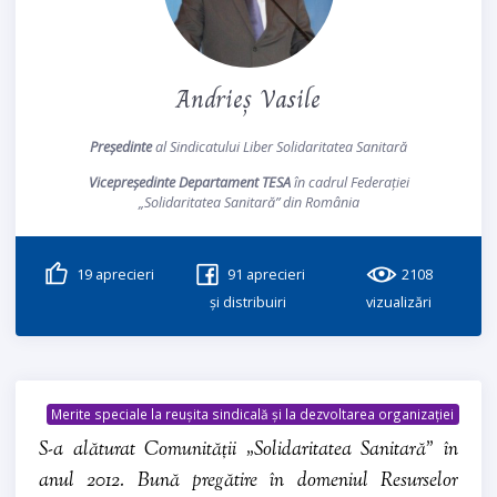
Andrieș Vasile
Președinte
al Sindicatului Liber Solidaritatea Sanitară
Vicepreședinte Departament TESA
în cadrul Federației
„Solidaritatea Sanitară” din România
19
aprecieri
91
aprecieri
2108
și distribuiri
vizualizări
Merite speciale la reușita sindicală și la dezvoltarea organizației
S-a alăturat Comunității „Solidaritatea Sanitară” în
anul 2012. Bună pregătire în domeniul Resurselor