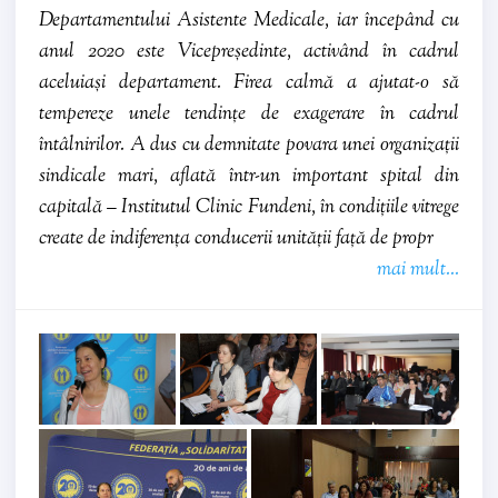
Departamentului Asistente Medicale, iar începând cu
anul 2020 este Vicepreședinte, activând în cadrul
aceluiași departament. Firea calmă a ajutat-o să
tempereze unele tendințe de exagerare în cadrul
întâlnirilor. A dus cu demnitate povara unei organizații
sindicale mari, aflată într-un important spital din
capitală – Institutul Clinic Fundeni, în condițiile vitrege
create de indiferența conducerii unității față de propr
mai mult...