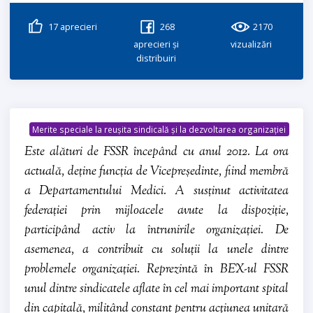
17
aprecieri
268
2170
aprecieri și
vizualizări
distribuiri
Merite speciale la reușita sindicală și la dezvoltarea organizației
Este alături de FSSR începând cu anul 2012. La ora
actuală, deține funcția de Vicepreședinte, fiind membră
a Departamentului Medici. A susținut activitatea
federației prin mijloacele avute la dispoziție,
participând activ la întrunirile organizației. De
asemenea, a contribuit cu soluții la unele dintre
problemele organizației. Reprezintă în BEX-ul FSSR
unul dintre sindicatele aflate în cel mai important spital
din capitală, militând constant pentru acțiunea unitară