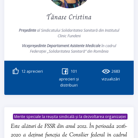
Tănase Cristina
Președinte
al Sindicatului Solidaritatea Sanitară din Institutul
Clinic Fundeni
Vicepreședinte Departament Asistente Medicale
în cadrul
Federației „Solidaritatea Sanitară” din România
12
aprecieri
101
2683
aprecieri și
vizualizări
distribuiri
Merite speciale la reușita sindicală și la dezvoltarea organizației
Este alături de FSSR din anul 2012. În perioada 2016-
2020 a deținut funcția de Consilier federal în cadrul