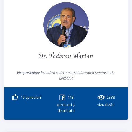
Dr. Todoran Marian
Vicepreședinte
în cadrul Federației „Solidaritatea Sanitară” din
România
19
aprecieri
113
2338
aprecieri și
vizualizări
distribuiri